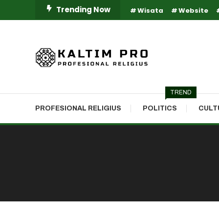
Skip
Trending Now
Wisata
Website
To
Content
Kaltim Profesional Religius
Kaltim Pro
TREND
PROFESIONAL RELIGIUS
POLITICS
CULT