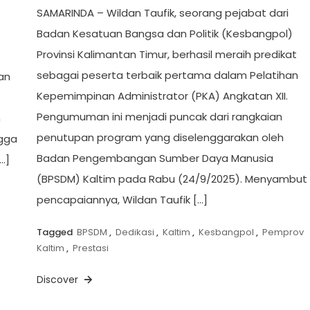
SAMARINDA – Wildan Taufik, seorang pejabat dari
Badan Kesatuan Bangsa dan Politik (Kesbangpol)
Provinsi Kalimantan Timur, berhasil meraih predikat
sebagai peserta terbaik pertama dalam Pelatihan
an
Kepemimpinan Administrator (PKA) Angkatan XII.
Pengumuman ini menjadi puncak dari rangkaian
n
penutupan program yang diselenggarakan oleh
ngga
Badan Pengembangan Sumber Daya Manusia
…]
(BPSDM) Kaltim pada Rabu (24/9/2025). Menyambut
pencapaiannya, Wildan Taufik […]
Tagged
BPSDM
,
Dedikasi
,
Kaltim
,
Kesbangpol
,
Pemprov
Kaltim
,
Prestasi
Discover