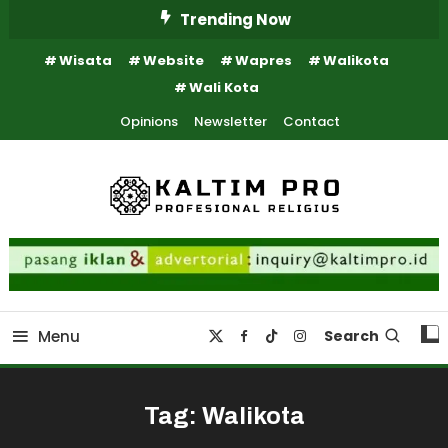
Skip
Trending Now
To
Wisata
Website
Wapres
Walikota
Content
Wali Kota
Opinions
Newsletter
Contact
Kaltim Profesional Religius
Kaltim Pro
Menu
Search
Tag:
Walikota