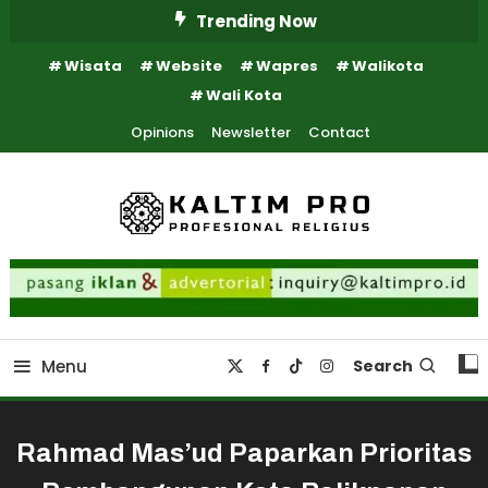
Skip
Trending Now
To
Wisata
Website
Wapres
Walikota
Content
Wali Kota
Opinions
Newsletter
Contact
Kaltim Profesional Religius
Kaltim Pro
Menu
Search
Rahmad Mas’ud Paparkan Prioritas