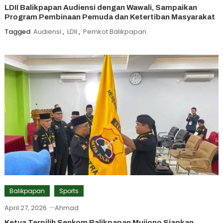
LDII Balikpapan Audiensi dengan Wawali, Sampaikan
Program Pembinaan Pemuda dan Ketertiban Masyarakat
Tagged
Audiensi
,
LDII
,
Pemkot Balikpapan
Balikpapan
Sports
April 27, 2026
Ahmad
Ketua Terpilih Senkom Balikpapan Mujiono Siapkan