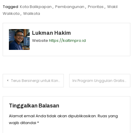
Tagged
Kota Balikpapan
,
Pembangunan
,
Prioritas
,
Wakil
Walikota
,
Walikota
Lukman Hakim
Website
https://kaltimpro.id
Navigasi
Terus Bersinergi untuk Kondusifitas, LDII Kutim Kunjungi Kejaksaan
Ini Program Unggulan Gratispol dan Jospol Gubernur Kaltim Rudy Mas’ud
pos
Tinggalkan Balasan
Alamat email Anda tidak akan dipublikasikan.
Ruas yang
wajib ditandai
*