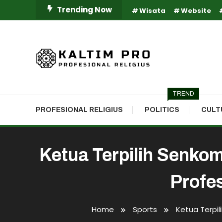
Skip
Trending Now
Wisata
Website
To
Content
Kaltim Profesional Religius
Kaltim Pro
TREND
PROFESIONAL RELIGIUS
POLITICS
CULT
Ketua Terpilih Senko
Profes
Home
Sports
Ketua Terpil