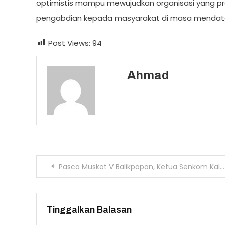
optimistis mampu mewujudkan organisasi yang pr
pengabdian kepada masyarakat di masa mendat
Post Views:
94
Ahmad
Navigasi
Pasca Muskot V Balikpapan, Ketua Senkom Kaltim Dorong Pengurus Baru Perkuat Sinergi dan Inovasi Program
pos
Tinggalkan Balasan