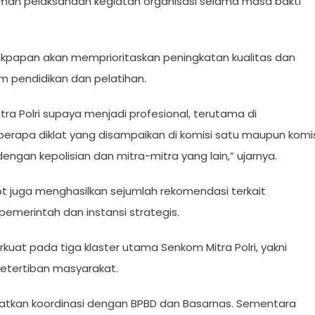
an pelaksanaan kegiatan organisasi selama masa bakti
likpapan akan memprioritaskan peningkatan kualitas dan
m pendidikan dan pelatihan.
ra Polri supaya menjadi profesional, terutama di
berapa diklat yang disampaikan di komisi satu maupun komi
engan kepolisian dan mitra-mitra yang lain,” ujarnya.
ot juga menghasilkan sejumlah rekomendasi terkait
merintah dan instansi strategis.
uat pada tiga klaster utama Senkom Mitra Polri, yakni
etertiban masyarakat.
atkan koordinasi dengan BPBD dan Basarnas. Sementara