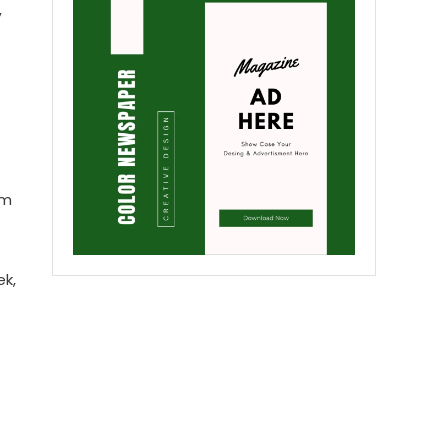
,
am
ek,