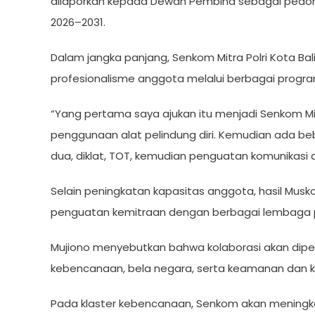
dilaporkan kepada Dewan Pembina sebagai pedom
2026–2031.
Dalam jangka panjang, Senkom Mitra Polri Kota Ba
profesionalisme anggota melalui berbagai progra
“Yang pertama saya ajukan itu menjadi Senkom Mit
penggunaan alat pelindung diri. Kemudian ada be
dua, diklat, TOT, kemudian penguatan komunikasi d
Selain peningkatan kapasitas anggota, hasil Musk
penguatan kemitraan dengan berbagai lembaga pe
Mujiono menyebutkan bahwa kolaborasi akan diperk
kebencanaan, bela negara, serta keamanan dan k
Pada klaster kebencanaan, Senkom akan meningk