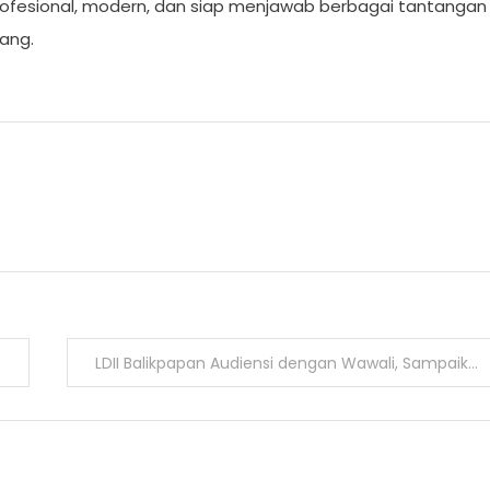
ofesional, modern, dan siap menjawab berbagai tantangan
ang.
LDII Balikpapan Audiensi dengan Wawali, Sampaikan Program Pembinaan Pemuda dan Ketertiban Masyarakat