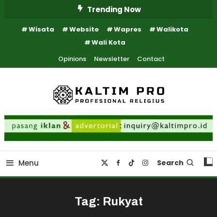
Skip
Trending Now
To
Wisata
Website
Wapres
Walikota
Content
Wali Kota
Opinions
Newsletter
Contact
Kaltim Profesional Religius
Kaltim Pro
Menu
Search
Tag:
Rukyat