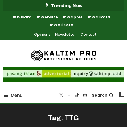
Skip
Trending Now
To
Wisata
Website
Wapres
Walikota
Content
Wali Kota
Opinions
Newsletter
Contact
Kaltim Profesional Religius
Kaltim Pro
Menu
Search
Tag:
TTG