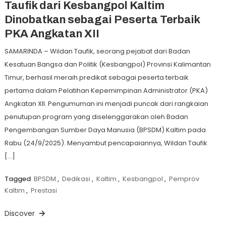
Taufik dari Kesbangpol Kaltim
Dinobatkan sebagai Peserta Terbaik
PKA Angkatan XII
SAMARINDA – Wildan Taufik, seorang pejabat dari Badan
Kesatuan Bangsa dan Politik (Kesbangpol) Provinsi Kalimantan
Timur, berhasil meraih predikat sebagai peserta terbaik
pertama dalam Pelatihan Kepemimpinan Administrator (PKA)
Angkatan XII. Pengumuman ini menjadi puncak dari rangkaian
penutupan program yang diselenggarakan oleh Badan
Pengembangan Sumber Daya Manusia (BPSDM) Kaltim pada
Rabu (24/9/2025). Menyambut pencapaiannya, Wildan Taufik
[…]
Tagged
BPSDM
,
Dedikasi
,
Kaltim
,
Kesbangpol
,
Pemprov
Kaltim
,
Prestasi
Discover