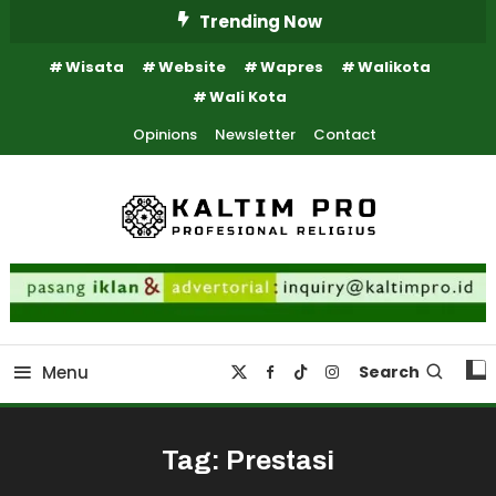
Skip
Trending Now
To
Wisata
Website
Wapres
Walikota
Content
Wali Kota
Opinions
Newsletter
Contact
Kaltim Profesional Religius
Kaltim Pro
Menu
Search
Tag:
Prestasi