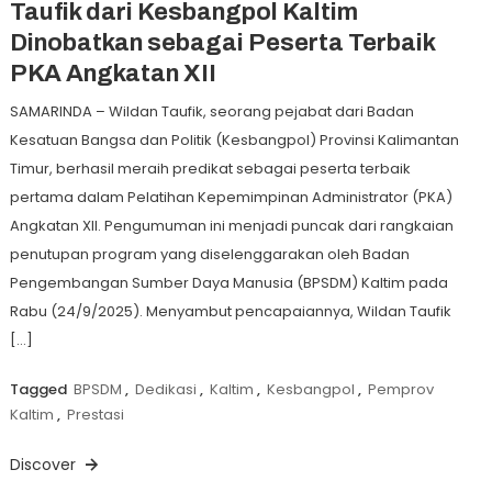
Taufik dari Kesbangpol Kaltim
Dinobatkan sebagai Peserta Terbaik
PKA Angkatan XII
SAMARINDA – Wildan Taufik, seorang pejabat dari Badan
Kesatuan Bangsa dan Politik (Kesbangpol) Provinsi Kalimantan
Timur, berhasil meraih predikat sebagai peserta terbaik
pertama dalam Pelatihan Kepemimpinan Administrator (PKA)
Angkatan XII. Pengumuman ini menjadi puncak dari rangkaian
penutupan program yang diselenggarakan oleh Badan
Pengembangan Sumber Daya Manusia (BPSDM) Kaltim pada
Rabu (24/9/2025). Menyambut pencapaiannya, Wildan Taufik
[…]
Tagged
BPSDM
,
Dedikasi
,
Kaltim
,
Kesbangpol
,
Pemprov
Kaltim
,
Prestasi
Discover