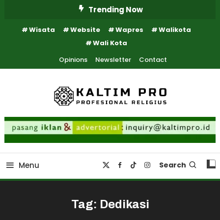
Skip
Trending Now
To
Wisata
Website
Wapres
Walikota
Content
Wali Kota
Opinions
Newsletter
Contact
Kaltim Profesional Religius
Kaltim Pro
Menu
Search
Tag:
Dedikasi