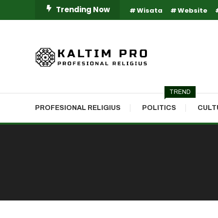
Skip
Trending Now
Wisata
Website
To
Content
Kaltim Profesional Religius
Kaltim Pro
TREND
PROFESIONAL RELIGIUS
POLITICS
CULT