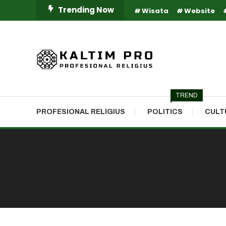
Skip
Trending Now
Wisata
Website
To
Content
Kaltim Profesional Religius
Kaltim Pro
TREND
PROFESIONAL RELIGIUS
POLITICS
CULT