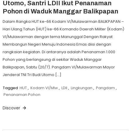
Utomo, Santri LDII Ikut Penanaman
Pohon di Waduk Manggar Balikpapan
Dalam Rangka HUT ke-66 Kodam VI/Mulawarman BALIKPAPAN –
Hari Ulang Tahun (HUT) ke-66 Komando Daerah Militer (Kodam)
VI/Mulawarman dengan tema Manunggal Dengan Rakyat
Membangun Negeri Menuju Indonesia Emas diisi dengan
rangkaian kegiatan. Di antaranya adalah Penanaman 1.000
Pohon yang berlangsung di sekitar Waduk Manggar
Balikpapan, Sabtu (20/7). Pangdam VI/Mulawarman Mayor
Jenderal TNI Tri Budi Utomo […]
Tagged
HUT
,
Kodam VI/Mlw
,
LDII
,
Lingkungan
,
Pangdam
,
Penanaman Pohon
Discover