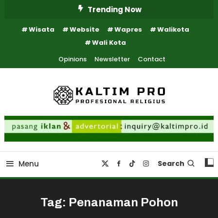
Skip
Trending Now
To
Wisata
Website
Wapres
Walikota
Content
Wali Kota
Opinions
Newsletter
Contact
Kaltim Profesional Religius
Kaltim Pro
Menu
Search
Tag:
Penanaman Pohon