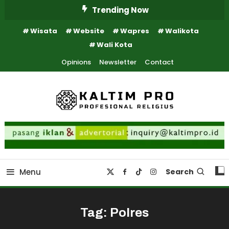
Skip
Trending Now
To
Wisata
Website
Wapres
Walikota
Content
Wali Kota
Opinions
Newsletter
Contact
Kaltim Profesional Religius
Kaltim Pro
Menu
Search
Tag:
Polres