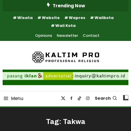
Skip
Trending Now
To
Wisata
Website
Wapres
Walikota
Content
Wali Kota
Opinions
Newsletter
Contact
Kaltim Profesional Religius
Kaltim Pro
Menu
Search
Tag:
Takwa