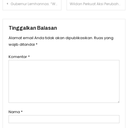
Navigasi
Gubernur Lemhannas: “Waspada, Perang Global Kini Terjadi di Layar HP dan Dapur Anda!”
Wildan Perkuat Aksi Perubahan, Kesbangpol Kaltim Gagas SIMONKS POA
pos
Tinggalkan Balasan
Alamat email Anda tidak akan dipublikasikan.
Ruas yang
wajib ditandai
*
Komentar
*
Nama
*