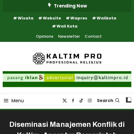
Skip
Trending Now
To
Wisata
Website
Wapres
Walikota
Content
Wali Kota
Opinions
Newsletter
Contact
Kaltim Profesional Religius
Kaltim Pro
Menu
Search
Diseminasi Manajemen Konflik di