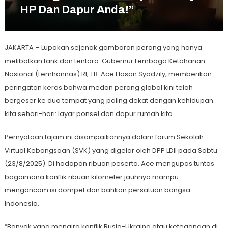
HP Dan Dapur Anda!”
JAKARTA – Lupakan sejenak gambaran perang yang hanya
melibatkan tank dan tentara. Gubernur Lembaga Ketahanan
Nasional (Lemhannas) RI, TB. Ace Hasan Syadzily, memberikan
peringatan keras bahwa medan perang global kini telah
bergeser ke dua tempat yang paling dekat dengan kehidupan
kita sehari-hari: layar ponsel dan dapur rumah kita.
Pernyataan tajam ini disampaikannya dalam forum Sekolah
Virtual Kebangsaan (SVK) yang digelar oleh DPP LDII pada Sabtu
(23/8/2025). Di hadapan ribuan peserta, Ace mengupas tuntas
bagaimana konflik ribuan kilometer jauhnya mampu
mengancam isi dompet dan bahkan persatuan bangsa
Indonesia.
“Banyak yang mengira konflik Rusia-Ukraina atau ketegangan di