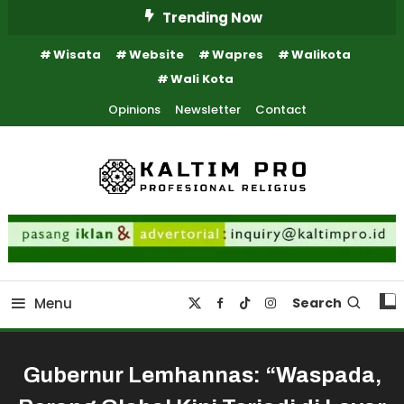
Skip
Trending Now
To
Wisata
Website
Wapres
Walikota
Content
Wali Kota
Opinions
Newsletter
Contact
Kaltim Profesional Religius
Kaltim Pro
Menu
Search
Gubernur Lemhannas: “Waspada,