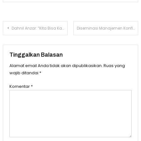
Navigasi
Dahnil Anzar: “Kita Bisa Kalah Tanpa Perang Jika Gagal Urus Pangan dan Energi”
Diseminasi Manajemen Konflik di Kaltim, Aparatur Pemerintah Didorong Perkuat Stabilitas Sosial dan Harmoni Daerah
pos
Tinggalkan Balasan
Alamat email Anda tidak akan dipublikasikan.
Ruas yang
wajib ditandai
*
Komentar
*