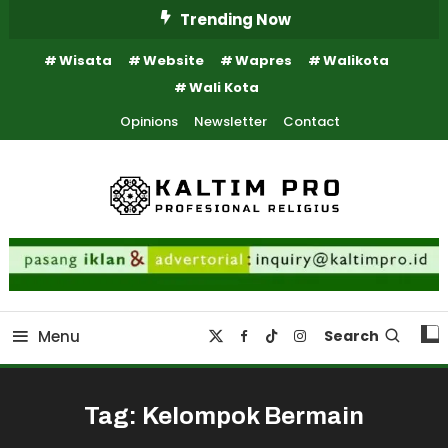
Skip
Trending Now
To
Wisata
Website
Wapres
Walikota
Content
Wali Kota
Opinions
Newsletter
Contact
Kaltim Profesional Religius
Kaltim Pro
Menu
Search
Tag:
Kelompok Bermain