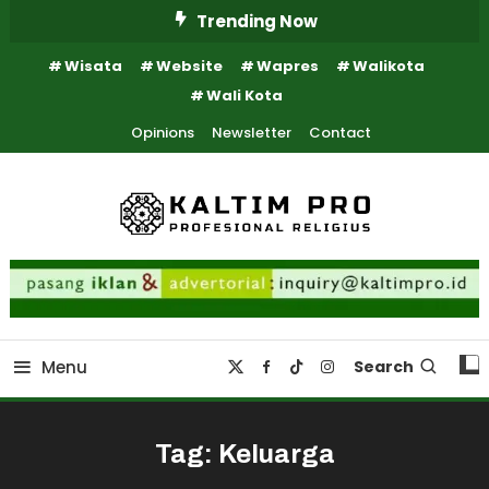
Skip
Trending Now
To
Wisata
Website
Wapres
Walikota
Content
Wali Kota
Opinions
Newsletter
Contact
Kaltim Profesional Religius
Kaltim Pro
Menu
Search
Tag:
Keluarga