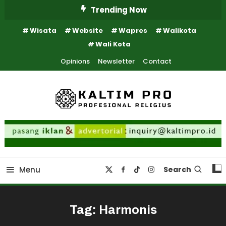
Skip
Trending Now
To
Wisata
Website
Wapres
Walikota
Content
Wali Kota
Opinions
Newsletter
Contact
Kaltim Profesional Religius
Kaltim Pro
Menu
Search
Tag:
Harmonis