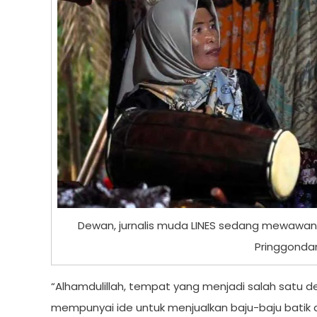
Dewan, jurnalis muda LINES sedang mewawanc
Pringgondani
“Alhamdulillah, tempat yang menjadi salah satu des
mempunyai ide untuk menjualkan baju-baju batik ad