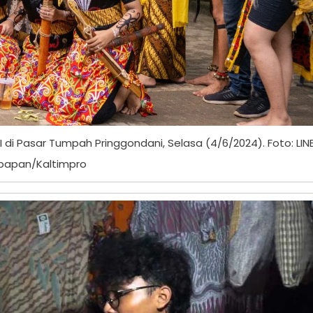
di Pasar Tumpah Pringgondani, Selasa (4/6/2024). Foto: LIN
kpapan/Kaltimpro