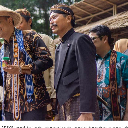
 APEKSI saat belanja jajanan tradisional didampingi pengelol