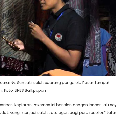
arai Ny. Sumiati, salah seorang pengelola Pasar Tumpah
. Foto: LINES Balikpapan
tinasi kegiatan Rakernas ini berjalan dengan lancar, lalu sa
at, yang menjadi salah satu agen bagi para reseller,” tutu