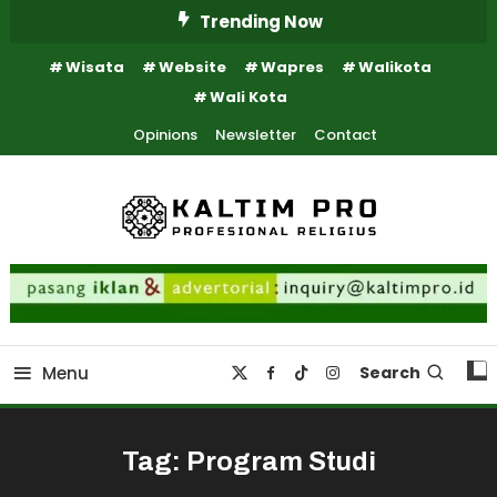
Skip
Trending Now
To
Wisata
Website
Wapres
Walikota
Content
Wali Kota
Opinions
Newsletter
Contact
Kaltim Profesional Religius
Kaltim Pro
Menu
Search
Tag:
Program Studi