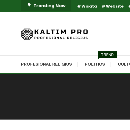
Skip
Trending Now
Wisata
Website
To
Content
Kaltim Profesional Religius
Kaltim Pro
TREND
PROFESIONAL RELIGIUS
POLITICS
CULT