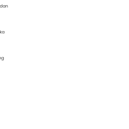
 dan
ika
ng