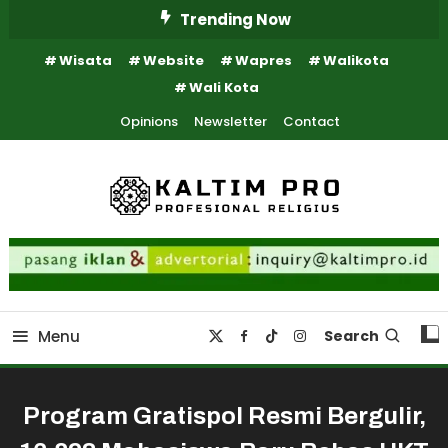
Skip
Trending Now
To
Wisata
Website
Wapres
Walikota
Content
Wali Kota
Opinions
Newsletter
Contact
Kaltim Profesional Religius
Kaltim Pro
Menu
Search
Program Gratispol Resmi Bergulir,