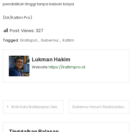
pendidikan tinggi tanpa beban biaya.
(SA/Kaltim Pro)
Post Views:
327
Tagged
Gratispol
,
Gubernur
,
Kaltim
Lukman Hakim
Website
https://kaltimpro.id
Navigasi
Wali Kota Balikpapan Desak Pertamina Atasi Kelangkaan Pertamax, Suplai Tambahan Mulai Disalurkan
Gubernur Harum Realisasikan Program Gratispol di Kubar
pos
Tinggalkan Balasan