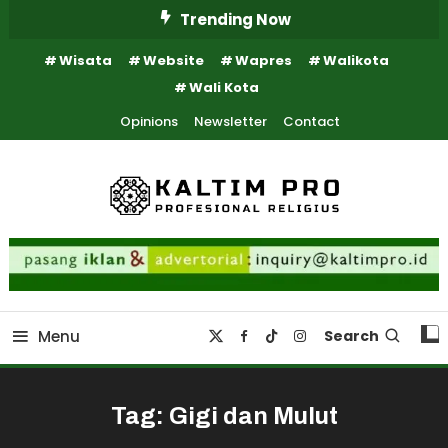
Skip
Trending Now
To
Wisata
Website
Wapres
Walikota
Content
Wali Kota
Opinions
Newsletter
Contact
Kaltim Profesional Religius
Kaltim Pro
Menu
Search
Tag:
Gigi dan Mulut