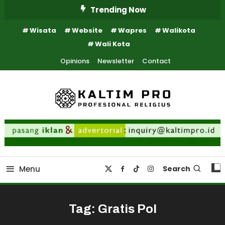
Skip
Trending Now
To
Wisata
Website
Wapres
Walikota
Content
Wali Kota
Opinions
Newsletter
Contact
Kaltim Profesional Religius
Kaltim Pro
Menu
Search
Tag:
Gratis Pol