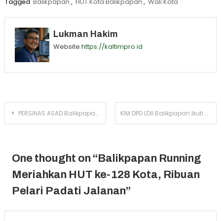
Tagged
Balikpapan
,
HUT Kota Balikpapan
,
Wali Kota
Lukman Hakim
Website
https://kaltimpro.id
Navigasi
PERSINAS ASAD Balikpapan Siap Berlaga di Kejuaraan Pencak Silat Antar Perguruan IPSI
KIM DPD LDII Balikpapan Ikuti Rakorbid KIM DPP LDII, Tingkatkan Kompetensi dan Sinergi Informasi
pos
One thought on “
Balikpapan Running
Meriahkan HUT ke-128 Kota, Ribuan
Pelari Padati Jalanan
”