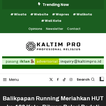
Skip
Trending Now
To
Wisata
Website
Wapres
Walikota
Content
Wali Kota
Opinions
Newsletter
Contact
Kaltim Profesional Religius
Kaltim Pro
Menu
Search
Balikpapan Running Meriahkan HUT