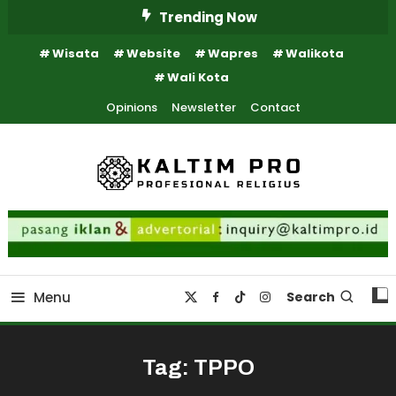
Skip
Trending Now
To
Wisata
Website
Wapres
Walikota
Content
Wali Kota
Opinions
Newsletter
Contact
Kaltim Profesional Religius
Kaltim Pro
Menu
Search
Tag:
TPPO