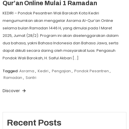
Qur’an Online Mulai 1 Ramadan
KEDIRI – Pondok Pesantren Wali Barokah Kota Kediri
mengumumkan akan menggelar Asrama Al-Qur’an Online
selama bulan Ramadan 1446 H, yang dimulai pada 1 Maret
2025, Jumat (28/2). Program ini akan diselenggarakan dalam
dua bahasa, yakni Bahasa Indonesia dan Bahasa Jawa, serta
dapat diikuti secara daring oleh masyarakat luas. Pengasuh
Pondok Wali Barokah, H. Saiful Akbari […]
Tagged
Asrama
,
Kediri
,
Pengajian
,
Pondok Pesantren
,
Ramadan
,
Santri
Discover
Recent Posts