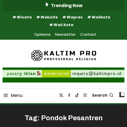
Skip
Trending Now
To
Wisata
Website
Wapres
Walikota
Content
Wali Kota
Opinions
Newsletter
Contact
Kaltim Profesional Religius
Kaltim Pro
Menu
Search
Tag:
Pondok Pesantren